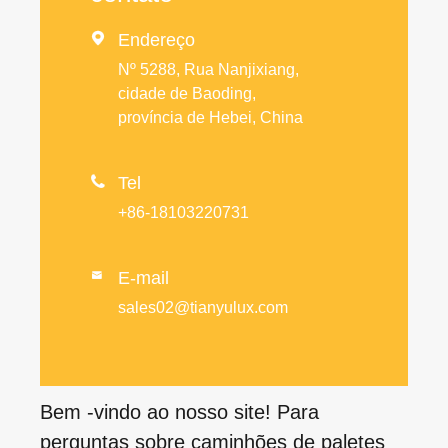

Endereço
Nº 5288, Rua Nanjixiang,
cidade de Baoding,
província de Hebei, China

Tel
+86-18103220731
E-mail

sales02@tianyulux.com
Bem -vindo ao nosso site! Para
perguntas sobre caminhões de paletes