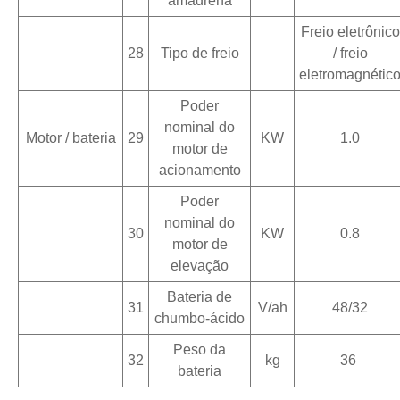
amadrena
Freio eletrônico
28
Tipo de freio
/ freio
eletromagnétic
Poder
nominal do
Motor / bateria
29
KW
1.0
motor de
acionamento
Poder
nominal do
30
KW
0.8
motor de
elevação
Bateria de
31
V/ah
48/32
chumbo-ácido
Peso da
32
kg
36
bateria