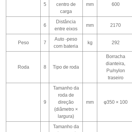
5
centro de
mm
600
carga
Distância
6
mm
2170
entre eixos
Auto -peso
Peso
7
kg
292
com bateria
Borracha
dianteira,
Roda
8
Tipo de roda
Pu/nylon
traseiro
Tamanho da
roda de
9
direção
mm
φ350 × 100
(diâmetro ×
largura)
Tamanho da