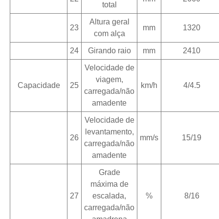
total
Altura geral
23
mm
1320
com alça
24
Girando raio
mm
2410
Velocidade de
viagem,
Capacidade
25
km/h
4/4.5
carregada/não
amadente
Velocidade de
levantamento,
26
mm/s
15/19
carregada/não
amadente
Grade
máxima de
27
escalada,
%
8/16
carregada/não