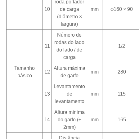
roda portador
10
de carga
mm
φ160 × 90
(diâmetro ×
largura)
Número de
rodas do lado
11
1/2
do lado / de
carga
Tamanho
Altura máxima
12
mm
280
básico
de garfo
Levantamento
13
de
mm
115
levantamento
Altura mínima
14
do garfo (±
mm
165
2mm)
Distância