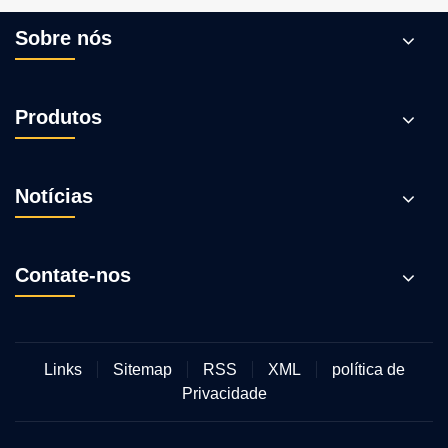
compradores
globais
Sobre nós
Produtos
Notícias
Contate-nos
Links
Sitemap
RSS
XML
política de
Privacidade