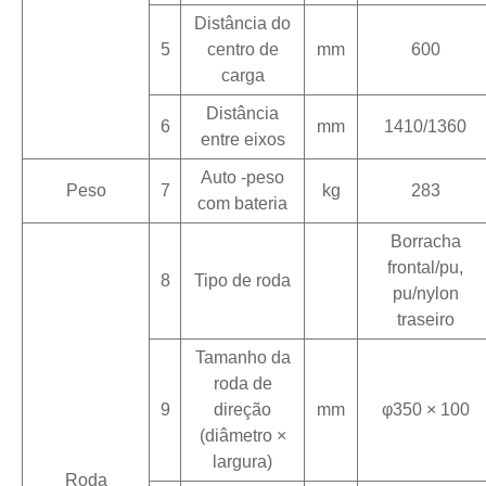
Distância do
5
centro de
mm
600
carga
Distância
6
mm
1410/1360
entre eixos
Auto -peso
Peso
7
kg
283
com bateria
Borracha
frontal/pu,
8
Tipo de roda
pu/nylon
traseiro
Tamanho da
roda de
9
direção
mm
φ350 × 100
(diâmetro ×
largura)
Roda