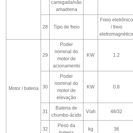
carregada/não
amadrena
Freio eletrônico
28
Tipo de freio
/ freio
eletromagnétic
Poder
nominal do
29
KW
1.2
motor de
acionamento
Poder
nominal do
30
KW
0.8
Motor / bateria
motor de
elevação
Bateria de
31
V/ah
48/32
chumbo-ácido
Peso da
32
kg
36
bateria