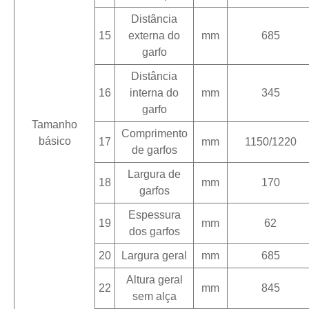
Distância
15
externa do
mm
685
garfo
Distância
16
interna do
mm
345
garfo
Tamanho
Comprimento
básico
17
mm
1150/1220
de garfos
Largura de
18
mm
170
garfos
Espessura
19
mm
62
dos garfos
20
Largura geral
mm
685
Altura geral
22
mm
845
sem alça