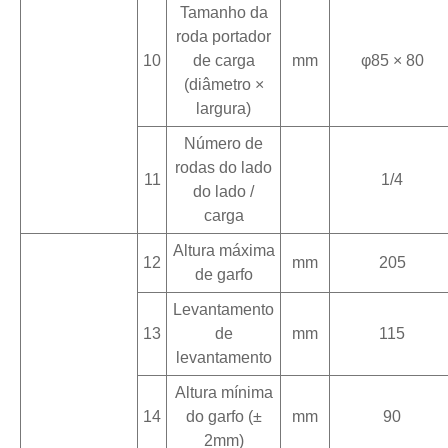
Tamanho da
roda portador
10
de carga
mm
φ85 × 80
(diâmetro ×
largura)
Número de
rodas do lado
11
1/4
do lado /
carga
Altura máxima
12
mm
205
de garfo
Levantamento
13
de
mm
115
levantamento
Altura mínima
14
do garfo (±
mm
90
2mm)