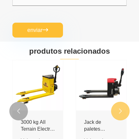
enviar

produtos relacionados


Jack de
3000 kg de
paletes
caminhão de
elétricos de
paletes