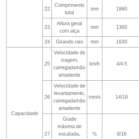
Comprimento
22
mm
1860
total
Altura geral
23
mm
1300
com alça
24
Girando raio
mm
1630
Velocidade de
viagem,
25
km/h
4/4.5
carregada/não
amadente
Velocidade de
levantamento,
26
mm/s
14/18
carregada/não
amadente
Capacidade
Grade
máxima de
27
escalada,
%
8/16