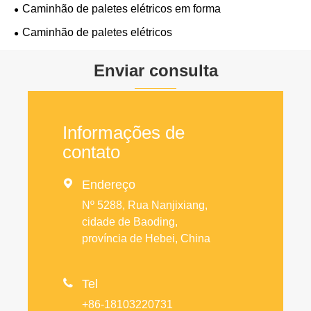
Caminhão de paletes elétricos em forma
Caminhão de paletes elétricos
Enviar consulta
Informações de
contato

Endereço
Nº 5288, Rua Nanjixiang,
cidade de Baoding,
província de Hebei, China

Tel
+86-18103220731